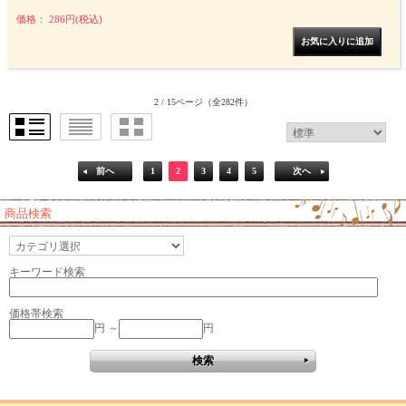
価格： 286円(税込)
2 / 15ページ
（全282件）
前へ
1
2
3
4
5
次へ
商品検索
キーワード検索
価格帯検索
円 ～
円