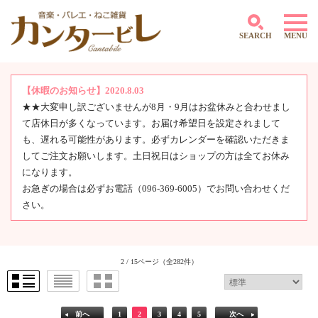
SEARCH
MENU
【休暇のお知らせ】2020.8.03
★★大変申し訳ございませんが8月・9月はお盆休みと合わせまし
～500円
て店休日が多くなっています。お届け希望日を設定されまして
501円～1,000円
1,001円～2,000円
も、遅れる可能性があります。必ずカレンダーを確認いただきま
2,001円～3,000円
してご注文お願いします。土日祝日はショップの方は全てお休み
3,001円～4,000円
になります。
4,000円～5,000円
お急ぎの場合は必ずお電話（096-369-6005）でお問い合わせくだ
5,001円～10,000円
さい。
10,001円～
2 / 15ページ
（全282件）
前へ
1
2
3
4
5
次へ