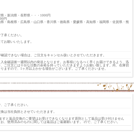
・新潟県・長野県・・・1000円
00円
山県・島根県・広島県・山口県・香川県・徳島県・愛媛県・高知県・福岡県・佐賀県・熊
ご了承ください。
にてお願いいたします。
が確認できない場合は、ご注文をキャンセル扱いとさせていただきます。
、入金確認後一週間以内の発送となります。お客様になるべく早くお届けできるよう、迅
合、ご注文には十分な日数の余裕を持っていただきますようお願い致します。尚、在庫切
りますので、1ヶ月以上かかる場合がございます。ご了承くださいませ。
で、ご了承ください。
交換は当社負担とさせていただきます。
ますと返品交換のご要望はお受けできなくなります原則として返品は受け付けません
お、使用済みのものに関しては返品はご遠慮願います。 ので、ご了承ください。