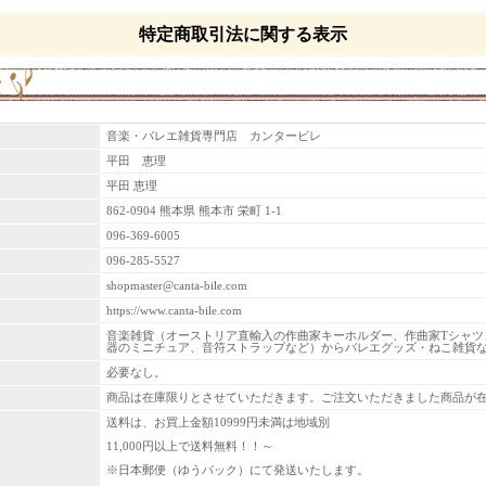
特定商取引法に関する表示
音楽・バレエ雑貨専門店 カンタービレ
平田 恵理
平田 恵理
862-0904 熊本県 熊本市 栄町 1-1
096-369-6005
096-285-5527
shopmaster@canta-bile.com
https://www.canta-bile.com
音楽雑貨（オーストリア直輸入の作曲家キーホルダー、作曲家Tシャ
器のミニチュア、音符ストラップなど）からバレエグッズ・ねこ雑貨な
必要なし。
商品は在庫限りとさせていただきます。ご注文いただきました商品が在
送料は、お買上金額10999円未満は地域別
11,000円以上で送料無料！！～
※日本郵便（ゆうパック）にて発送いたします。