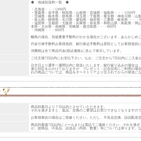
◆ 地域別送料一覧 ◆
・北海道・・・1300円
・青森県・岩手県・秋田県・山形県・宮城県・福島県・・・1200円
・茨城県・栃木県・群馬県・埼玉県・千葉県・東京都・神奈川県・山梨県
・富山県・静岡県・石川県・愛知県・福井県・三重県・岐阜県 ・・・9
・滋賀県・京都府・大阪府・兵庫県・奈良県・和歌山県・鳥取県・岡
本県・大分県・長崎県・宮崎県・鹿児島県・・・880円
・沖縄県・・・800円
離島の場合、別途重量手数料がかかる場合がございます。あらかじめ
代金引換手数料お客様負担、銀行振込手数料は原則としてお客様負担
消費税は全て商品代金(税込価格)に含んで表示しています。
ご注文後7日以内にお支払下さい。なお、ご注文から7日以内にご入金
注文日より通常一週間以内に発送いたします。銀行振り込みの場合は
速な対応を心がけておりますが、プレゼント・記念品等にご利用の場
れの商品については、商品をオーストリアより仕入れてからの発送にな
商品到着日より７日以内とさせていただきます。
それを過ぎますと、返品、交換のご要望はお受けできなくなりますの
お客様都合の場合はご容赦ください。ただし、不良品交換、誤品配送
商品到着後7日以内にメールまたは電話でご連絡ください。それを過ぎ
が、故障品、不良品、誤送品（内容、数量）等については承ります。な