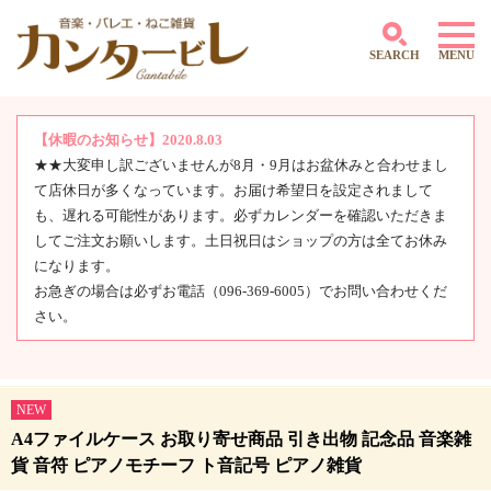
SEARCH
MENU
【休暇のお知らせ】2020.8.03
★★大変申し訳ございませんが8月・9月はお盆休みと合わせまし
～500円
て店休日が多くなっています。お届け希望日を設定されまして
501円～1,000円
1,001円～2,000円
も、遅れる可能性があります。必ずカレンダーを確認いただきま
2,001円～3,000円
してご注文お願いします。土日祝日はショップの方は全てお休み
3,001円～4,000円
になります。
4,000円～5,000円
お急ぎの場合は必ずお電話（096-369-6005）でお問い合わせくだ
5,001円～10,000円
さい。
10,001円～
NEW
A4ファイルケース お取り寄せ商品 引き出物 記念品 音楽雑
貨 音符 ピアノモチーフ ト音記号 ピアノ雑貨