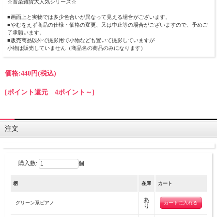
☆音楽雑貨大人気シリーズ☆
■画面上と実物では多少色合いが異なって見える場合がございます。
■やむをえず商品の仕様・価格の変更、又は中止等の場合がございますので、予めご
了承願います。
■販売商品以外で撮影用で小物なども置いて撮影していますが
小物は販売していません（商品名の商品のみになります）
価格:
440円
(税込)
[ポイント還元 4ポイント～]
注文
購入数:
個
柄
在庫
カート
あ
グリーン系ピアノ
り