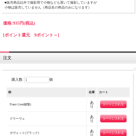
■販売商品以外で撮影用で小物なども置いて撮影していますが
小物は販売していません（商品名の商品のみになります）
価格:
935円
(税込)
[ポイント還元 9ポイント～]
注文
購入数:
個
柄
在庫
カート
あ
Piano Line(鍵盤)
り
あ
グラーヴェ
り
あ
ガヴォット(ブラック)
り