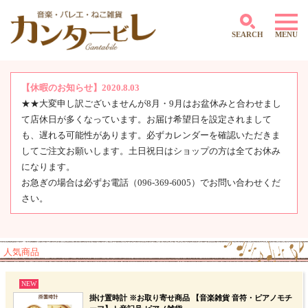
SEARCH
MENU
【休暇のお知らせ】2020.8.03
★★大変申し訳ございませんが8月・9月はお盆休みと合わせまし
～500円
て店休日が多くなっています。お届け希望日を設定されまして
501円～1,000円
1,001円～2,000円
も、遅れる可能性があります。必ずカレンダーを確認いただきま
2,001円～3,000円
してご注文お願いします。土日祝日はショップの方は全てお休み
3,001円～4,000円
になります。
4,000円～5,000円
お急ぎの場合は必ずお電話（096-369-6005）でお問い合わせくだ
5,001円～10,000円
さい。
10,001円～
人気商品
NEW
掛け置時計 ※お取り寄せ商品 【音楽雑貨 音符・ピアノモチ