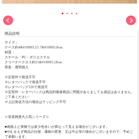
商品説明
サイズ：
ケース約4&#10005;15.7&#10005;6cm
材質：
スチール・PU・ポリエステル
クリーナークロス約15&#10005;18cm
荷姿：透明袋入
※定形外で発送不可
※レターパックで発送不可
※レターパック520で発送可
※定型外・レターパックは商品到着後商品に問題がありましても保証はありません。
ご了承ください
※上記発送方法の場合はラッピング不可
☆音楽雑貨大人気シリーズ☆
■画面上と実物では多少色合いが異なって見える場合がございます。
■やむをえず商品の仕様・価格の変更、又は中止等の場合がございますので、予めご
了承願います。