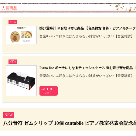
人気商品
NEW
掛け置時計 ※お取り寄せ商品 【音楽雑貨 音符・ピアノモチーフ
音楽&バレエ好きにはたまらない雑貨がいっぱい♪【音楽雑貨】
NEW
Piano line ポーチにもなるティッシュケース ※お取り寄せ
音楽&バレエ好きにはたまらない雑貨がいっぱい♪【音楽雑貨】
sｏｌｄ
out！
NEW
八分音符 ゼムクリップ 10個 cantabile ピアノ教室発表