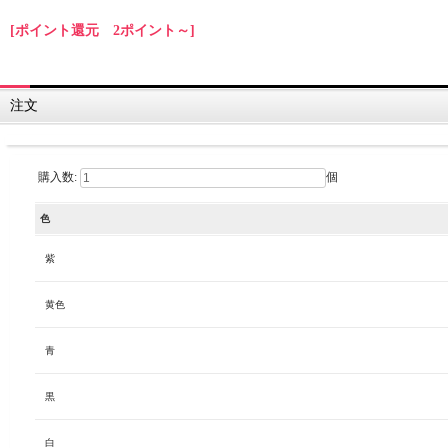
[ポイント還元 2ポイント～]
注文
購入数:
個
色
紫
黄色
青
黒
白