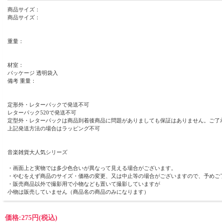
商品サイズ：
商品サイズ：
重量：
材室：
パッケージ 透明袋入
備考 重量：
定形外・レターパックで発送不可
レターパック520で発送不可
定型外・レターパックは商品到着後商品に問題がありましても保証はありません。ご了
上記発送方法の場合はラッピング不可
音楽雑貨大人気シリーズ
・画面上と実物では多少色合いが異なって見える場合がございます。
・やむをえず商品のサイズ・価格の変更、又は中止等の場合がございますので、予めご
・販売商品以外で撮影用で小物なども置いて撮影していますが
小物は販売していません（商品名の商品のみになります）
価格:
275円
(税込)