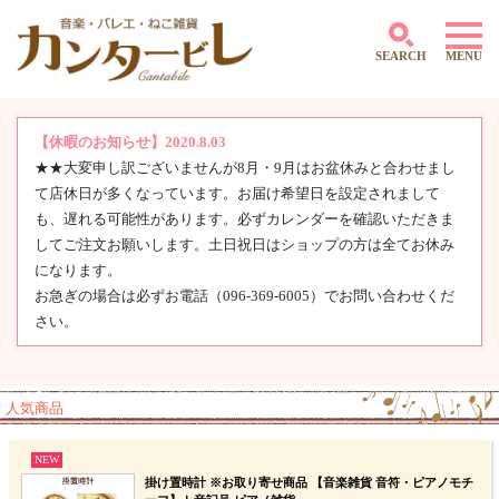
SEARCH
MENU
【休暇のお知らせ】2020.8.03
★★大変申し訳ございませんが8月・9月はお盆休みと合わせまし
～500円
て店休日が多くなっています。お届け希望日を設定されまして
501円～1,000円
1,001円～2,000円
も、遅れる可能性があります。必ずカレンダーを確認いただきま
2,001円～3,000円
してご注文お願いします。土日祝日はショップの方は全てお休み
3,001円～4,000円
になります。
4,000円～5,000円
お急ぎの場合は必ずお電話（096-369-6005）でお問い合わせくだ
5,001円～10,000円
さい。
10,001円～
人気商品
NEW
掛け置時計 ※お取り寄せ商品 【音楽雑貨 音符・ピアノモチ