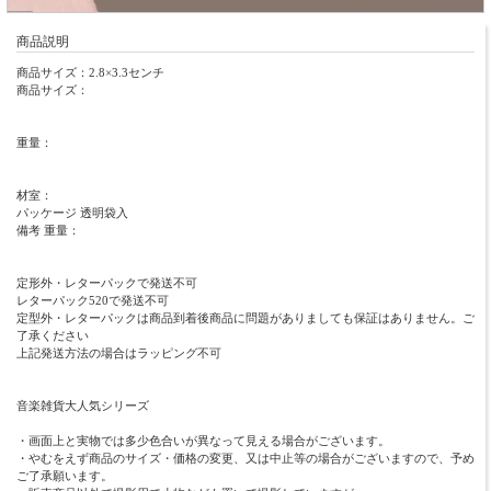
商品説明
商品サイズ：2.8×3.3センチ
商品サイズ：
重量：
材室：
パッケージ 透明袋入
備考 重量：
定形外・レターパックで発送不可
レターパック520で発送不可
定型外・レターパックは商品到着後商品に問題がありましても保証はありません。ご
了承ください
上記発送方法の場合はラッピング不可
音楽雑貨大人気シリーズ
・画面上と実物では多少色合いが異なって見える場合がございます。
・やむをえず商品のサイズ・価格の変更、又は中止等の場合がございますので、予め
ご了承願います。