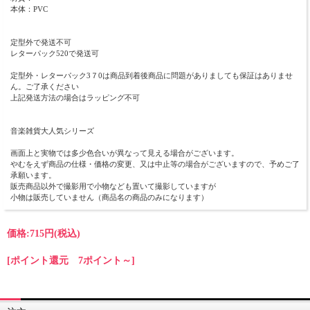
本体：PVC
定型外で発送不可
レターパック520で発送可
定型外・レターパック3７0は商品到着後商品に問題がありましても保証はありませ
ん。ご了承ください
上記発送方法の場合はラッピング不可
音楽雑貨大人気シリーズ
画面上と実物では多少色合いが異なって見える場合がございます。
やむをえず商品の仕様・価格の変更、又は中止等の場合がございますので、予めご了
承願います。
販売商品以外で撮影用で小物なども置いて撮影していますが
小物は販売していません（商品名の商品のみになります）
価格:
715円
(税込)
[ポイント還元 7ポイント～]