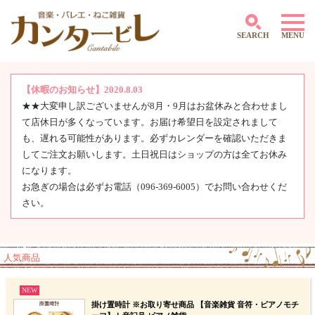
SEARCH
MENU
【休暇のお知らせ】2020.8.03
★★大変申し訳ございませんが8月・9月はお盆休みと合わせまし
～500円
て店休日が多くなっています。お届け希望日を設定されまして
501円～1,000円
1,001円～2,000円
も、遅れる可能性があります。必ずカレンダーを確認いただきま
2,001円～3,000円
してご注文お願いします。土日祝日はショップの方は全てお休み
3,001円～4,000円
になります。
4,000円～5,000円
お急ぎの場合は必ずお電話（096-369-6005）でお問い合わせくだ
5,001円～10,000円
さい。
10,001円～
人気商品
NEW
掛け置時計 ※お取り寄せ商品 【音楽雑貨 音符・ピアノモチ