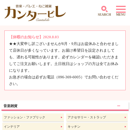
SEARCH
MENU
【休暇のお知らせ】2020.8.03
★★大変申し訳ございませんが8月・9月はお盆休みと合わせまし
～500円
て店休日が多くなっています。お届け希望日を設定されまして
501円～1,000円
1,001円～2,000円
も、遅れる可能性があります。必ずカレンダーを確認いただきま
2,001円～3,000円
してご注文お願いします。土日祝日はショップの方は全てお休み
3,001円～4,000円
になります。
4,000円～5,000円
お急ぎの場合は必ずお電話（096-369-6005）でお問い合わせくだ
5,001円～10,000円
さい。
10,001円～
音楽雑貨
ファッション・ファブリック
アクセサリー・ストラップ
インテリア
キッチン