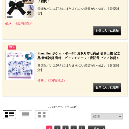
ノ雑貨ｃ
音楽&バレエ好きにはたまらない雑貨がいっぱい【音楽雑
貨】
価格： 682円(税込)
NEW
Piano line ポケットポーチB お取り寄せ商品 引き出物 記念
品 音楽雑貨 音符・ピアノモチーフト音記号 ピアノ雑貨ｃ
音楽&バレエ好きにはたまらない雑貨がいっぱい【音楽雑
貨】
価格： 935円(税込)
1 / 53ページ
（全1051件）
1
2
3
4
5
次へ