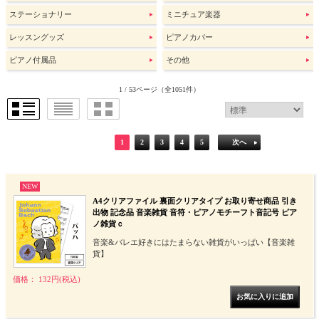
ステーショナリー
ミニチュア楽器
レッスングッズ
ピアノカバー
ピアノ付属品
その他
1 / 53ページ
（全1051件）
1
2
3
4
5
次へ
NEW
A4クリアファイル 裏面クリアタイプ お取り寄せ商品 引き
出物 記念品 音楽雑貨 音符・ピアノモチーフト音記号 ピア
ノ雑貨ｃ
音楽&バレエ好きにはたまらない雑貨がいっぱい【音楽雑
貨】
価格： 132円(税込)