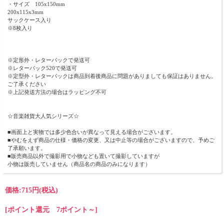
・サイズ 105x150mm
200x115x3mm
サックケース入り
※8枚入り
※定形外・レターパックで発送可
※レターパック520で発送可
※定型外・レターパックは商品到着後商品に問題がありましても保証はありません。
ご了承ください
※上記発送方法の場合はラッピング不可
☆音楽雑貨大人気シリーズ☆
■画面上と実物では多少色合いが異なって見える場合がございます。
■やむをえず商品の仕様・価格の変更、又は中止等の場合がございますので、予めご
了承願います。
■販売商品以外で撮影用で小物なども置いて撮影していますが
小物は販売していません（商品名の商品のみになります）
価格:
715円
(税込)
[ポイント還元 7ポイント～]