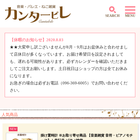
SEARCH
MENU
【休暇のお知らせ】2020.8.03
★★大変申し訳ございませんが8月・9月はお盆休みと合わせまし
～500円
て店休日が多くなっています。お届け希望日を設定されまして
501円～1,000円
1,001円～2,000円
も、遅れる可能性があります。必ずカレンダーを確認いただきま
2,001円～3,000円
してご注文お願いします。土日祝日はショップの方は全てお休み
3,001円～4,000円
になります。
4,000円～5,000円
お急ぎの場合は必ずお電話（096-369-6005）でお問い合わせくだ
5,001円～10,000円
さい。
10,001円～
人気商品
NEW
掛け置時計 ※お取り寄せ商品 【音楽雑貨 音符・ピアノモチ