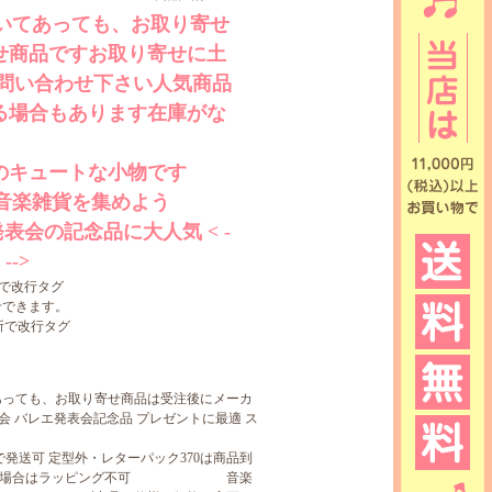
と書いてあっても、お取り寄せ
せ商品ですお取り寄せに土
問い合わせ下さい人気商品
る場合もあります在庫がな
のキュートな小物です
音楽雑貨を集めよう
会の記念品に大人気 < -
->
所で改行タグ
せできます。
所で改行タグ
書いてあっても、お取り寄せ商品は受注後にメーカ
 バレエ発表会記念品 プレゼントに最適 ス
20で発送可 定型外・レターパック370は商品到
発送方法の場合はラッピング不可 音楽