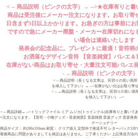
< -- 商品説明（ピンクの文字）→ -->★在庫有り
商品は受注後にメーカー注文になります。お取り寄
日含まず3日以上かかります。お急ぎの方は事前にお
ですので急にメーカー廃盤・メーカー在庫切れにな
い場合は連絡いたします
発表会の記念品に。プレゼントに最適！音符柄
お洒落なデザイン音符 【音楽雑貨】バレエ＆
在庫がない商品はお取り寄せ・大量注文可能バレエ発表
- ←商品説明（ピンクの文字） -
< -- 商品説明（長くなる文章は、区切りの良い箇
を挿入して下さい）→ -->在庫がない分はお取り寄
< -- ←商品説明（長くなる文章は、区切りの良い箇
を挿入して下さい） -->
< -- 商品詳細→ -->トリックファイル ミア ムジカ(トゥインクル)在庫有りと
ー注文になります。【音符・小物グッズ－音楽雑貨】音楽雑貨 音楽グッズ 音楽発表会
テーショナリー
商品サイズ： 約200x310mm 材質： クリア袋入 定型外で発送不可 レターパック5
着後商品に問題がありましても保証はありません。ご了承ください 上記