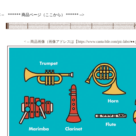
< -- ****** 商品ページ（ここから） ****** -->
< -- 商品画像（画像アドレスは【https://www.canta-bile.com/pic-lab