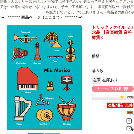
雑貨大人気シリーズ 画面上と実物では多少色合いが異なって見える場合がございま
又は中止等の場合がございますので、予めご了承願います。 販売商品以外で撮影用
を販売しているわけではありません（商品名の商品の
< -- ****** 商品ページ（ここまで） ****** -->
トリックファイル ミア
念品 【音楽雑貨 音
雑貨ｃ
価格:
購入数:
在庫
在庫あり