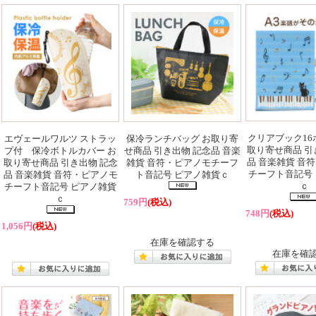
クリアブック16
エヴェールワルツ ストラッ
保冷ランチバッグ お取り寄
取り寄せ商品 引
プ付 保冷ボトルカバー お
せ商品 引き出物 記念品 音楽
品 音楽雑貨 音
取り寄せ商品 引き出物 記念
雑貨 音符・ピアノモチーフ
チーフト音記号
品 音楽雑貨 音符・ピアノモ
ト音記号 ピアノ雑貨ｃ
ｃ
チーフト音記号 ピアノ雑貨
ｃ
759円
(税込)
748円
(税込)
1,056円
(税込)
在庫を確認する
在庫を確