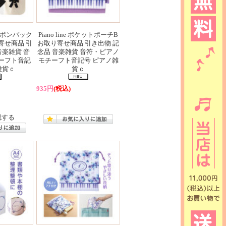
鍵盤リボンバック
Piano line ポケットポーチB
寄せ商品 引
お取り寄せ商品 引き出物 記
音楽雑貨 音
念品 音楽雑貨 音符・ピアノ
ーフト音記
モチーフト音記号 ピアノ雑
雑貨ｃ
貨ｃ
935円
(税込)
認する