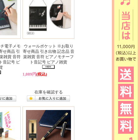
.5インチ電子メモ
ウォールポケット ※お取り
寄せ商品 引
寄せ商品 引き出物 記念品 音
楽雑貨 音符
楽雑貨 音符 ピアノモチーフ
ト音記号 ピ
ト音記号 ピアノ雑貨
貨
1,089円
(税込)
在庫を確認する