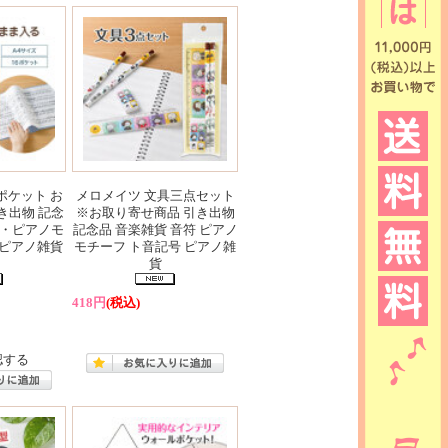
ポケット お
メロメイツ 文具三点セット
き出物 記念
※お取り寄せ商品 引き出物
符・ピアノモ
記念品 音楽雑貨 音符 ピアノ
 ピアノ雑貨
モチーフ ト音記号 ピアノ雑
貨
418円
(税込)
認する