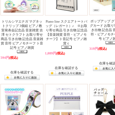
ポップアップ 
トリルシマエナガ マグネッ
Piano line スクエアトートバ
グカード お取り
トクリップ 3個組 ピアノ教
ッグ（レガート）♪ ※お取
き出物 記念品 
室発表会記念品 音楽雑貨 吉
り寄せ商品 引き出物 記念品
符・ピアノモチ
澤 セトクラフト お取り寄せ
【音楽雑貨 音符・ピアノモ
号 ピアノ
商品 引き出物 記念品 音楽雑
チーフ】ト音記号 ピアノ雑
貨 音符 ピアノモチーフ ト音
貨ｃ
記号 ピアノ雑貨
319円
(税込)
1,089円
(税込)
594円
(税込)
在庫を確
在庫を確認する
在庫を確認する