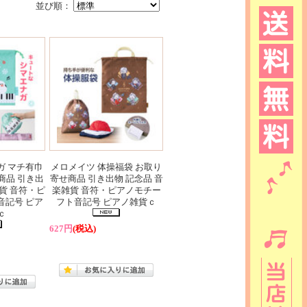
並び順：
ガ マチ有巾
メロメイツ 体操福袋 お取り
商品 引き出
寄せ商品 引き出物 記念品 音
貨 音符・ピ
楽雑貨 音符・ピアノモチー
音記号 ピア
フト音記号 ピアノ雑貨ｃ
ｃ
627円
(税込)