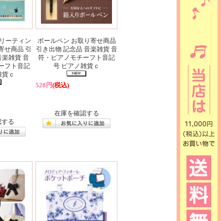
グリーティン
ボールペン お取り寄せ商品
寄せ商品 引
引き出物 記念品 音楽雑貨 音
音楽雑貨 音
符・ピアノモチーフト音記
ーフト音記
号 ピアノ雑貨ｃ
雑貨ｃ
528円
(税込)
在庫を確認する
認する