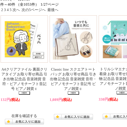
1件～40件 （全1053件） 1/27ページ
1
2
3
4
5
次へ
次の5ページへ
最後へ
トリルシマエナ
A4クリアファイル 裏面クリ
Classic line スクエアトート
着袋 お取り寄せ
アタイプ お取り寄せ商品 引
バッグ お取り寄せ商品 引き
物 記念品 音楽雑
き出物 記念品 音楽雑貨 音
出物 記念品 音楽雑貨 音符・
アノモチーフト
符・ピアノモチーフト音記
ピアノモチーフト音記号 ピ
ノ雑貨
号 ピアノ雑貨ｃ
アノ雑貨ｃ
330円
(税込)
132円
(税込)
1,089円
(税込)
在庫を確認する