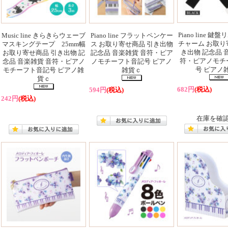
Piano line 
Music line きらきらウェーブ
Piano line フラットペンケー
チャーム お取り
マスキングテープ 25mm幅
ス お取り寄せ商品 引き出物
き出物 記念品 
お取り寄せ商品 引き出物 記
記念品 音楽雑貨 音符・ピア
符・ピアノモチ
念品 音楽雑貨 音符・ピアノ
ノモチーフト音記号 ピアノ
号 ピアノ
モチーフト音記号 ピアノ雑
雑貨ｃ
貨ｃ
682円
(税込)
594円
(税込)
242円
(税込)
在庫を確