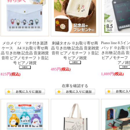
Piano line 8
メロメイツ マチ付き楽譜
刺繍タオル ※お取り寄せ商
パッド ※お取り
ケース A4 ※お取り寄せ商
品 引き出物 記念品 音楽雑貨
き出物 記念品 音
品 引き出物 記念品 音楽雑貨
音符 ピアノモチーフ ト音記
ピアノモチーフ 
音符 ピアノモチーフ ト音記
号 ピアノ雑貨
アノ雑
号 ピアノ雑貨
495円
(税込)
1,089円
(税込)
825円
(税込)
在庫を確認する