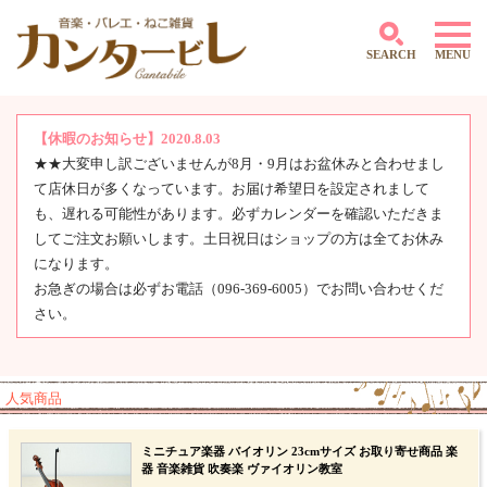
SEARCH
MENU
【休暇のお知らせ】2020.8.03
★★大変申し訳ございませんが8月・9月はお盆休みと合わせまし
～500円
て店休日が多くなっています。お届け希望日を設定されまして
501円～1,000円
1,001円～2,000円
も、遅れる可能性があります。必ずカレンダーを確認いただきま
2,001円～3,000円
してご注文お願いします。土日祝日はショップの方は全てお休み
3,001円～4,000円
になります。
4,000円～5,000円
お急ぎの場合は必ずお電話（096-369-6005）でお問い合わせくだ
5,001円～10,000円
さい。
10,001円～
人気商品
ミニチュア楽器 バイオリン 23cmサイズ お取り寄せ商品 楽
器 音楽雑貨 吹奏楽 ヴァイオリン教室